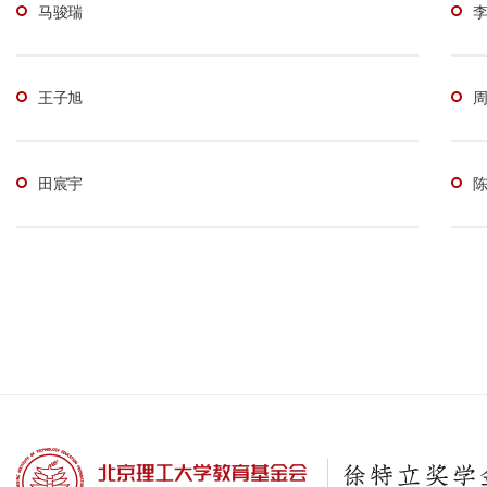
马骏瑞
王子旭
田宸宇